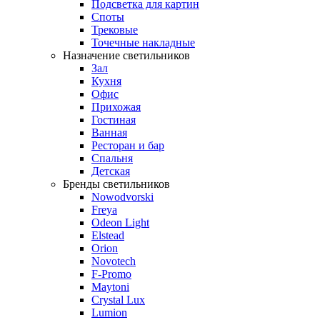
Подсветка для картин
Споты
Трековые
Точечные накладные
Назначение светильников
Зал
Кухня
Офис
Прихожая
Гостиная
Ванная
Ресторан и бар
Спальня
Детская
Бренды светильников
Nowodvorski
Freya
Odeon Light
Elstead
Orion
Novotech
F-Promo
Maytoni
Crystal Lux
Lumion