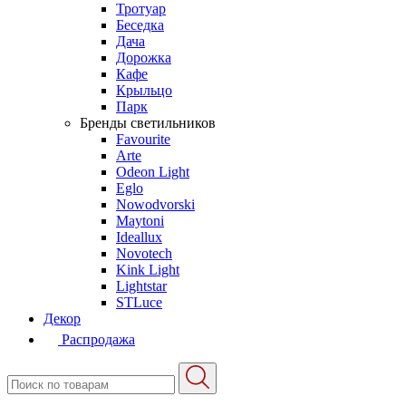
Тротуар
Беседка
Дача
Дорожка
Кафе
Крыльцо
Парк
Бренды светильников
Favourite
Arte
Odeon Light
Eglo
Nowodvorski
Maytoni
Ideallux
Novotech
Kink Light
Lightstar
STLuce
Декор
Распродажа