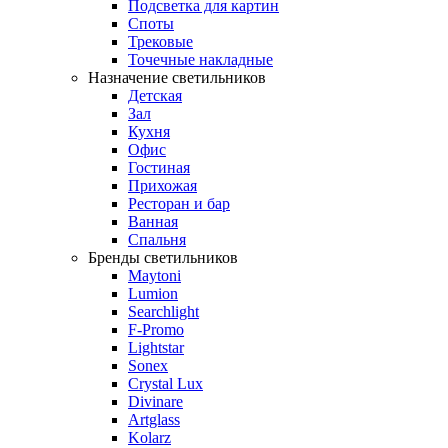
Подсветка для картин
Споты
Трековые
Точечные накладные
Назначение светильников
Детская
Зал
Кухня
Офис
Гостиная
Прихожая
Ресторан и бар
Ванная
Спальня
Бренды светильников
Maytoni
Lumion
Searchlight
F-Promo
Lightstar
Sonex
Crystal Lux
Divinare
Artglass
Kolarz