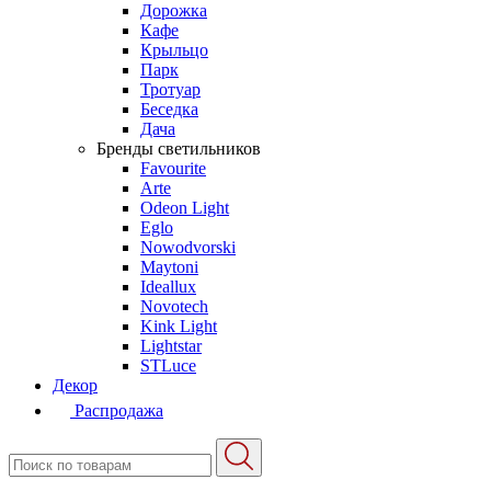
Дорожка
Кафе
Крыльцо
Парк
Тротуар
Беседка
Дача
Бренды светильников
Favourite
Arte
Odeon Light
Eglo
Nowodvorski
Maytoni
Ideallux
Novotech
Kink Light
Lightstar
STLuce
Декор
Распродажа