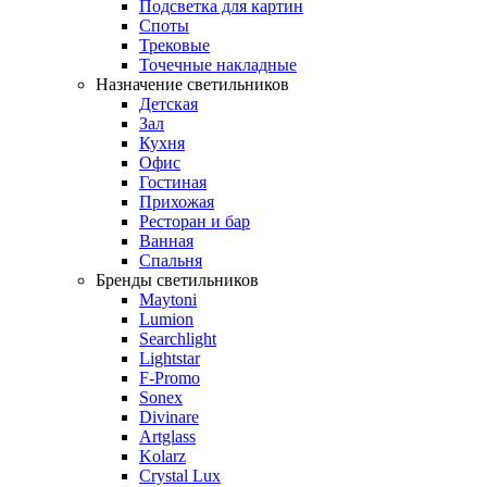
Подсветка для картин
Споты
Трековые
Точечные накладные
Назначение светильников
Детская
Зал
Кухня
Офис
Гостиная
Прихожая
Ресторан и бар
Ванная
Спальня
Бренды светильников
Maytoni
Lumion
Searchlight
Lightstar
F-Promo
Sonex
Divinare
Artglass
Kolarz
Crystal Lux