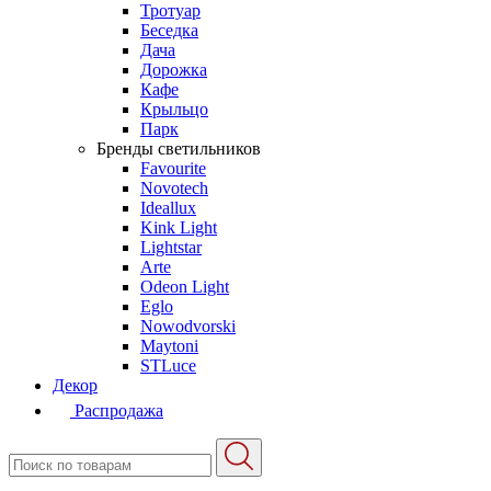
Тротуар
Беседка
Дача
Дорожка
Кафе
Крыльцо
Парк
Бренды светильников
Favourite
Novotech
Ideallux
Kink Light
Lightstar
Arte
Odeon Light
Eglo
Nowodvorski
Maytoni
STLuce
Декор
Распродажа