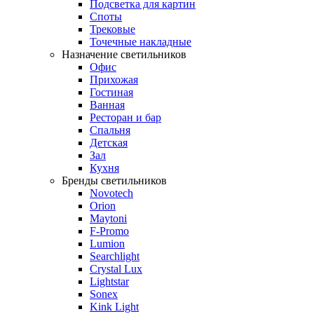
Подсветка для картин
Споты
Трековые
Точечные накладные
Назначение светильников
Офис
Прихожая
Гостиная
Ванная
Ресторан и бар
Спальня
Детская
Зал
Кухня
Бренды светильников
Novotech
Orion
Maytoni
F-Promo
Lumion
Searchlight
Crystal Lux
Lightstar
Sonex
Kink Light