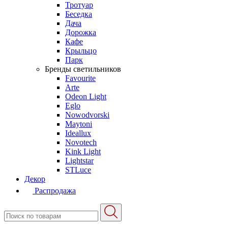
Тротуар
Беседка
Дача
Дорожка
Кафе
Крыльцо
Парк
Бренды светильников
Favourite
Arte
Odeon Light
Eglo
Nowodvorski
Maytoni
Ideallux
Novotech
Kink Light
Lightstar
STLuce
Декор
Распродажа