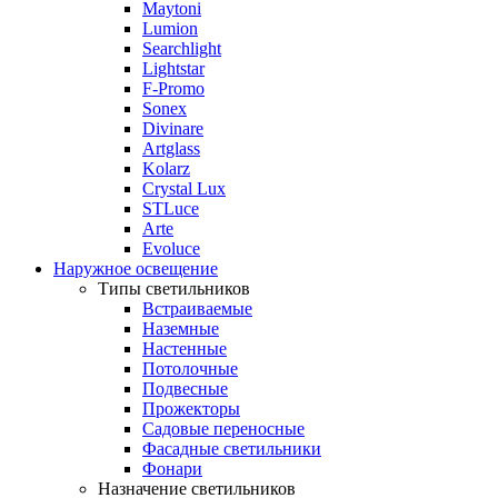
Maytoni
Lumion
Searchlight
Lightstar
F-Promo
Sonex
Divinare
Artglass
Kolarz
Crystal Lux
STLuce
Arte
Evoluce
Наружное освещение
Типы светильников
Встраиваемые
Наземные
Настенные
Потолочные
Подвесные
Прожекторы
Садовые переносные
Фасадные светильники
Фонари
Назначение светильников