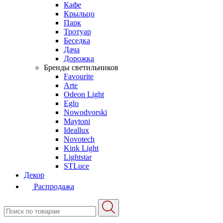
Кафе
Крыльцо
Парк
Тротуар
Беседка
Дача
Дорожка
Бренды светильников
Favourite
Arte
Odeon Light
Eglo
Nowodvorski
Maytoni
Ideallux
Novotech
Kink Light
Lightstar
STLuce
Декор
Распродажа