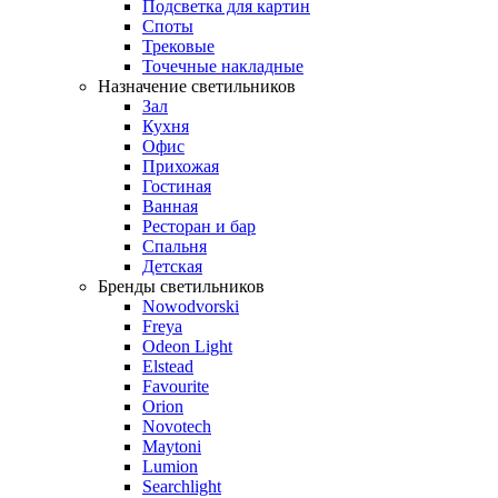
Подсветка для картин
Споты
Трековые
Точечные накладные
Назначение светильников
Зал
Кухня
Офис
Прихожая
Гостиная
Ванная
Ресторан и бар
Спальня
Детская
Бренды светильников
Nowodvorski
Freya
Odeon Light
Elstead
Favourite
Orion
Novotech
Maytoni
Lumion
Searchlight