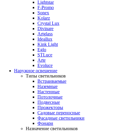
Lightstar
F-Promo
Sonex
Kolarz
Crystal Lux
Divinare
Artglass
Ideallux
Kink Light
Eglo
STLuce
Arte
Evoluce
Наружное освещение
Типы светильников
Встраиваемые
Наземные
Настенные
Потолочные
Подвесные
Прожекторы
Садовые переносные
Фасадные светильники
Фонари
Назначение светильников