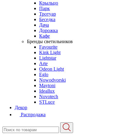
Крыльцо
Парк
Тротуар
Беседка
Дача
Дорожка
Кафе
Бренды светильников
Favourite
Kink Light
Lightstar
Arte
Odeon Light
Eglo
Nowodvorski
Maytoni
Ideallux
Novotech
STLuce
Декор
Распродажа