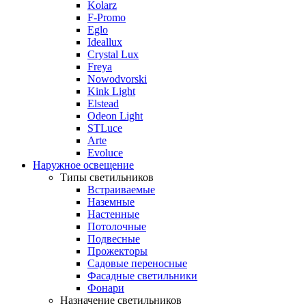
Kolarz
F-Promo
Eglo
Ideallux
Crystal Lux
Freya
Nowodvorski
Kink Light
Elstead
Odeon Light
STLuce
Arte
Evoluce
Наружное освещение
Типы светильников
Встраиваемые
Наземные
Настенные
Потолочные
Подвесные
Прожекторы
Садовые переносные
Фасадные светильники
Фонари
Назначение светильников