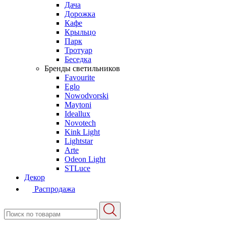
Дача
Дорожка
Кафе
Крыльцо
Парк
Тротуар
Беседка
Бренды светильников
Favourite
Eglo
Nowodvorski
Maytoni
Ideallux
Novotech
Kink Light
Lightstar
Arte
Odeon Light
STLuce
Декор
Распродажа