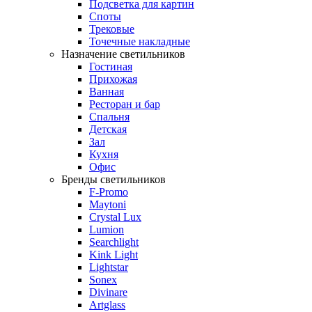
Подсветка для картин
Споты
Трековые
Точечные накладные
Назначение светильников
Гостиная
Прихожая
Ванная
Ресторан и бар
Спальня
Детская
Зал
Кухня
Офис
Бренды светильников
F-Promo
Maytoni
Crystal Lux
Lumion
Searchlight
Kink Light
Lightstar
Sonex
Divinare
Artglass