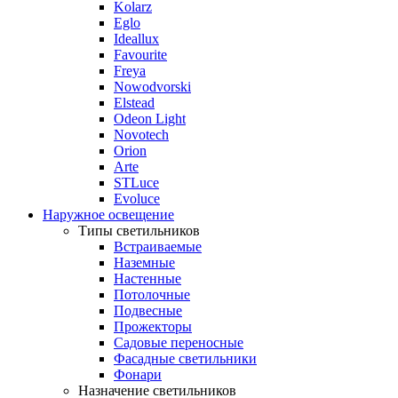
Kolarz
Eglo
Ideallux
Favourite
Freya
Nowodvorski
Elstead
Odeon Light
Novotech
Orion
Arte
STLuce
Evoluce
Наружное освещение
Типы светильников
Встраиваемые
Наземные
Настенные
Потолочные
Подвесные
Прожекторы
Садовые переносные
Фасадные светильники
Фонари
Назначение светильников