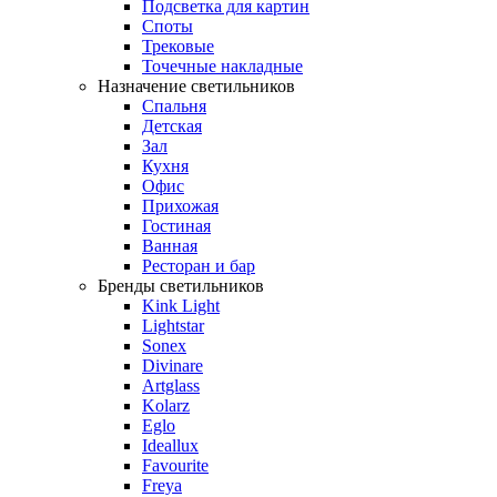
Подсветка для картин
Споты
Трековые
Точечные накладные
Назначение светильников
Спальня
Детская
Зал
Кухня
Офис
Прихожая
Гостиная
Ванная
Ресторан и бар
Бренды светильников
Kink Light
Lightstar
Sonex
Divinare
Artglass
Kolarz
Eglo
Ideallux
Favourite
Freya