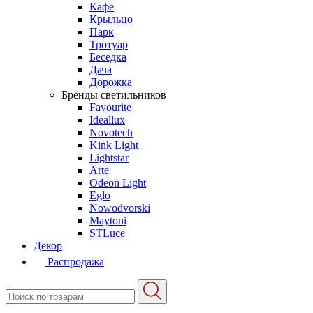
Кафе
Крыльцо
Парк
Тротуар
Беседка
Дача
Дорожка
Бренды светильников
Favourite
Ideallux
Novotech
Kink Light
Lightstar
Arte
Odeon Light
Eglo
Nowodvorski
Maytoni
STLuce
Декор
Распродажа