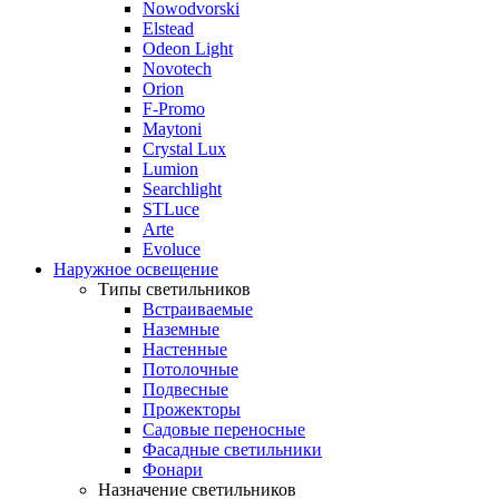
Nowodvorski
Elstead
Odeon Light
Novotech
Orion
F-Promo
Maytoni
Crystal Lux
Lumion
Searchlight
STLuce
Arte
Evoluce
Наружное освещение
Типы светильников
Встраиваемые
Наземные
Настенные
Потолочные
Подвесные
Прожекторы
Садовые переносные
Фасадные светильники
Фонари
Назначение светильников