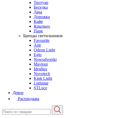
Тротуар
Беседка
Дача
Дорожка
Кафе
Крыльцо
Парк
Бренды светильников
Favourite
Arte
Odeon Light
Eglo
Nowodvorski
Maytoni
Ideallux
Novotech
Kink Light
Lightstar
STLuce
Декор
Распродажа