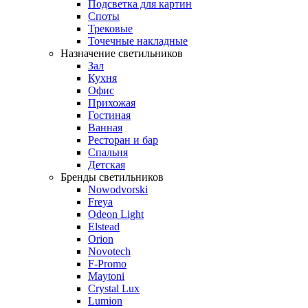
Подсветка для картин
Споты
Трековые
Точечные накладные
Назначение светильников
Зал
Кухня
Офис
Прихожая
Гостиная
Ванная
Ресторан и бар
Спальня
Детская
Бренды светильников
Nowodvorski
Freya
Odeon Light
Elstead
Orion
Novotech
F-Promo
Maytoni
Crystal Lux
Lumion