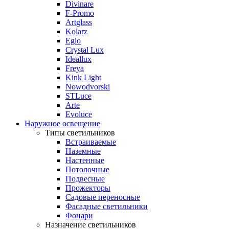
Divinare
F-Promo
Artglass
Kolarz
Eglo
Crystal Lux
Ideallux
Freya
Kink Light
Nowodvorski
STLuce
Arte
Evoluce
Наружное освещение
Типы светильников
Встраиваемые
Наземные
Настенные
Потолочные
Подвесные
Прожекторы
Садовые переносные
Фасадные светильники
Фонари
Назначение светильников