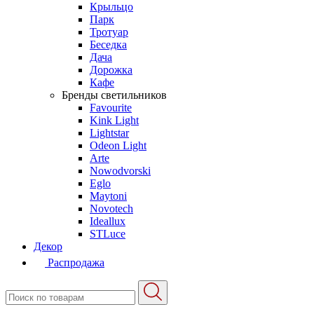
Крыльцо
Парк
Тротуар
Беседка
Дача
Дорожка
Кафе
Бренды светильников
Favourite
Kink Light
Lightstar
Odeon Light
Arte
Nowodvorski
Eglo
Maytoni
Novotech
Ideallux
STLuce
Декор
Распродажа