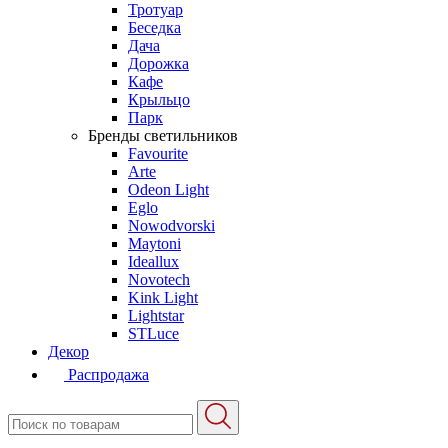
Тротуар
Беседка
Дача
Дорожка
Кафе
Крыльцо
Парк
Бренды светильников
Favourite
Arte
Odeon Light
Eglo
Nowodvorski
Maytoni
Ideallux
Novotech
Kink Light
Lightstar
STLuce
Декор
Распродажа