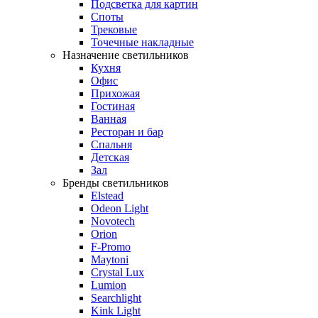
Подсветка для картин
Споты
Трековые
Точечные накладные
Назначение светильников
Кухня
Офис
Прихожая
Гостиная
Ванная
Ресторан и бар
Спальня
Детская
Зал
Бренды светильников
Elstead
Odeon Light
Novotech
Orion
F-Promo
Maytoni
Crystal Lux
Lumion
Searchlight
Kink Light