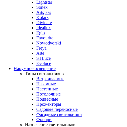
Lightstar
Sonex
Artglass
Kolarz
Divinare
Ideallux
Eglo
Favourite
Nowodvorski
Freya
Arte
STLuce
Evoluce
Наружное освещение
Типы светильников
Встраиваемые
Наземные
Настенные
Потолочные
Подвесные
Прожекторы
Садовые переносные
Фасадные светильники
Фонари
Назначение светильников