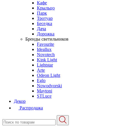
Кафе
Крыльцо
Парк
Тротуар
Беседка
Дача
Дорожка
Бренды светильников
Favourite
Ideallux
Novotech
Kink Light
Lightstar
Arte
Odeon Light
Eglo
Nowodvorski
Maytoni
STLuce
Декор
Распродажа