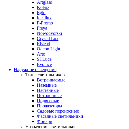
Artglass
Kolarz
Eglo
Ideallux
F-Promo
Freya
Nowodvorski
Crystal Lux
Elstead
Odeon Light
Arte
STLuce
Evoluce
Наружное освещение
Типы светильников
Встраиваемые
Наземные
Настенные
Потолочные
Подвесные
Прожекторы
Садовые переносные
Фасадные светильники
Фонари
Назначение светильников