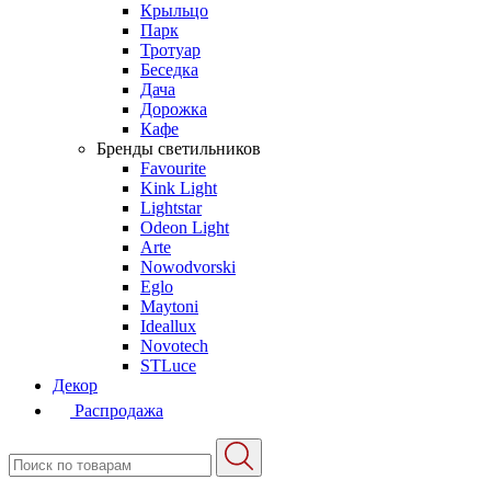
Крыльцо
Парк
Тротуар
Беседка
Дача
Дорожка
Кафе
Бренды светильников
Favourite
Kink Light
Lightstar
Odeon Light
Arte
Nowodvorski
Eglo
Maytoni
Ideallux
Novotech
STLuce
Декор
Распродажа