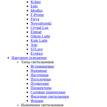
Kolarz
Eglo
Ideallux
F-Promo
Freya
Nowodvorski
Crystal Lux
Elstead
Odeon Light
Kink Light
Arte
STLuce
Evoluce
Наружное освещение
Типы светильников
Встраиваемые
Наземные
Настенные
Потолочные
Подвесные
Прожекторы
Садовые переносные
Фасадные светильники
Фонари
Назначение светильников