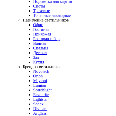
Подсветка для картин
Споты
Трековые
Точечные накладные
Назначение светильников
Офис
Гостиная
Прихожая
Ресторан и бар
Ванная
Спальня
Детская
Зал
Кухня
Бренды светильников
Novotech
Orion
Maytoni
Lumion
Searchlight
Favourite
Lightstar
Sonex
Divinare
Artglass