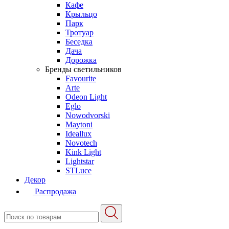
Кафе
Крыльцо
Парк
Тротуар
Беседка
Дача
Дорожка
Бренды светильников
Favourite
Arte
Odeon Light
Eglo
Nowodvorski
Maytoni
Ideallux
Novotech
Kink Light
Lightstar
STLuce
Декор
Распродажа