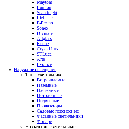
Maytoni
Lumion
Searchlight
Lightstar
F-Promo
Sonex
Divinare
Artglass
Kolarz
Crystal Lux
STLuce
Arte
Evoluce
Наружное освещение
Типы светильников
Встраиваемые
Наземные
Настенные
Потолочные
Подвесные
Прожекторы
Садовые переносные
Фасадные светильники
Фонари
Назначение светильников