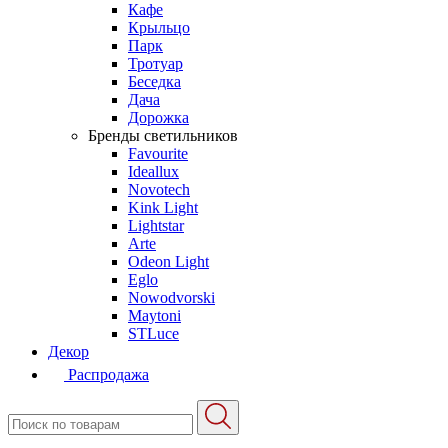
Кафе
Крыльцо
Парк
Тротуар
Беседка
Дача
Дорожка
Бренды светильников
Favourite
Ideallux
Novotech
Kink Light
Lightstar
Arte
Odeon Light
Eglo
Nowodvorski
Maytoni
STLuce
Декор
Распродажа