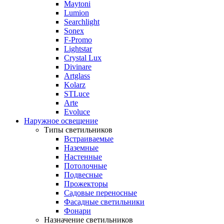
Maytoni
Lumion
Searchlight
Sonex
F-Promo
Lightstar
Crystal Lux
Divinare
Artglass
Kolarz
STLuce
Arte
Evoluce
Наружное освещение
Типы светильников
Встраиваемые
Наземные
Настенные
Потолочные
Подвесные
Прожекторы
Садовые переносные
Фасадные светильники
Фонари
Назначение светильников