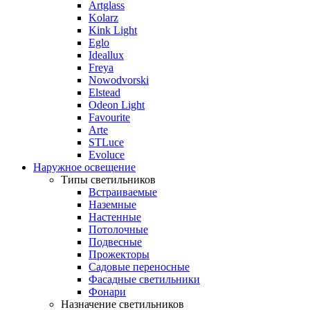
Artglass
Kolarz
Kink Light
Eglo
Ideallux
Freya
Nowodvorski
Elstead
Odeon Light
Favourite
Arte
STLuce
Evoluce
Наружное освещение
Типы светильников
Встраиваемые
Наземные
Настенные
Потолочные
Подвесные
Прожекторы
Садовые переносные
Фасадные светильники
Фонари
Назначение светильников