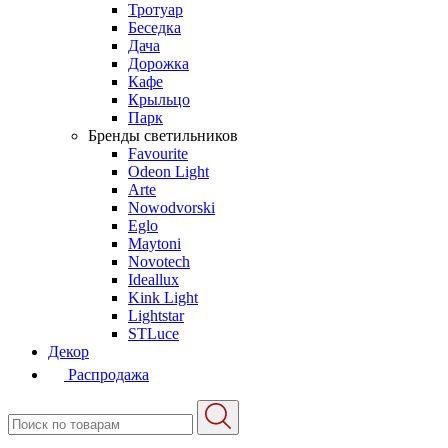
Тротуар
Беседка
Дача
Дорожка
Кафе
Крыльцо
Парк
Бренды светильников
Favourite
Odeon Light
Arte
Nowodvorski
Eglo
Maytoni
Novotech
Ideallux
Kink Light
Lightstar
STLuce
Декор
Распродажа