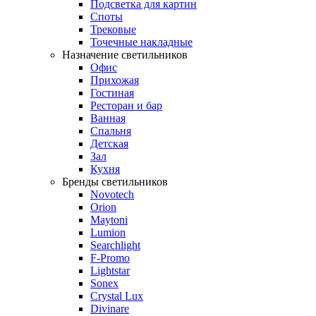
Подсветка для картин
Споты
Трековые
Точечные накладные
Назначение светильников
Офис
Прихожая
Гостиная
Ресторан и бар
Ванная
Спальня
Детская
Зал
Кухня
Бренды светильников
Novotech
Orion
Maytoni
Lumion
Searchlight
F-Promo
Lightstar
Sonex
Crystal Lux
Divinare