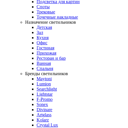
Подсветка для картин
Споты
Трековые
Точечные накладные
Назначение светильников
Детская
Зал
Кухня
Офис
Гостиная
Прихожая
Ресторан и бар
Ванная
Спальня
Бренды светильников
Maytoni
Lumion
Searchlight
Lightstar
F-Promo
Sonex
Divinare
Artglass
Kolarz
Crystal Lux