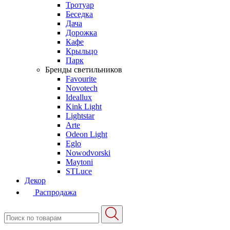
Тротуар
Беседка
Дача
Дорожка
Кафе
Крыльцо
Парк
Бренды светильников
Favourite
Novotech
Ideallux
Kink Light
Lightstar
Arte
Odeon Light
Eglo
Nowodvorski
Maytoni
STLuce
Декор
Распродажа