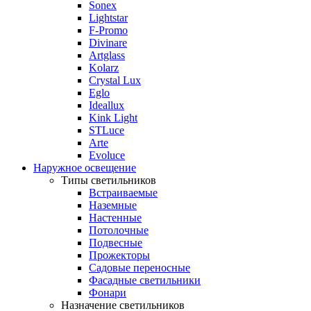
Sonex
Lightstar
F-Promo
Divinare
Artglass
Kolarz
Crystal Lux
Eglo
Ideallux
Kink Light
STLuce
Arte
Evoluce
Наружное освещение
Типы светильников
Встраиваемые
Наземные
Настенные
Потолочные
Подвесные
Прожекторы
Садовые переносные
Фасадные светильники
Фонари
Назначение светильников