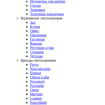
Подсветка для картин
Споты
Трековые
Точечные накладные
Назначение светильников
Зал
Кухня
Офис
Прихожая
Гостиная
Ванная
Ресторан и бар
Спальня
Детская
Бренды светильников
Freya
Nowodvorski
Elstead
Odeon Light
Novotech
Favourite
Orion
Maytoni
Lumion
Searchlight