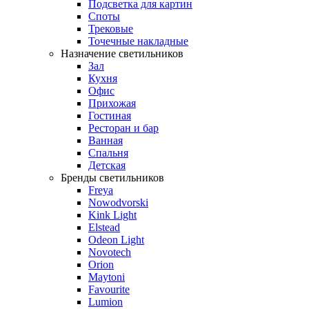
Подсветка для картин
Споты
Трековые
Точечные накладные
Назначение светильников
Зал
Кухня
Офис
Прихожая
Гостиная
Ресторан и бар
Ванная
Спальня
Детская
Бренды светильников
Freya
Nowodvorski
Kink Light
Elstead
Odeon Light
Novotech
Orion
Maytoni
Favourite
Lumion