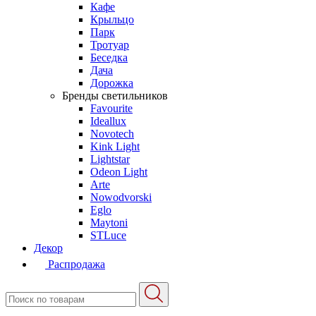
Кафе
Крыльцо
Парк
Тротуар
Беседка
Дача
Дорожка
Бренды светильников
Favourite
Ideallux
Novotech
Kink Light
Lightstar
Odeon Light
Arte
Nowodvorski
Eglo
Maytoni
STLuce
Декор
Распродажа