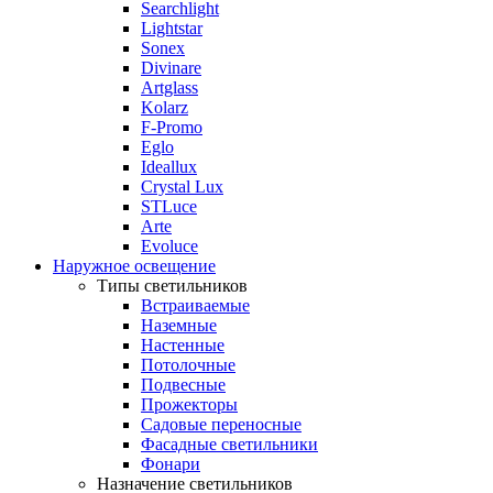
Searchlight
Lightstar
Sonex
Divinare
Artglass
Kolarz
F-Promo
Eglo
Ideallux
Crystal Lux
STLuce
Arte
Evoluce
Наружное освещение
Типы светильников
Встраиваемые
Наземные
Настенные
Потолочные
Подвесные
Прожекторы
Садовые переносные
Фасадные светильники
Фонари
Назначение светильников