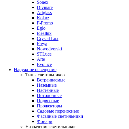
Sonex
Divinare
Artglass
Kolarz
F-Promo
Eglo
Ideallux
Crystal Lux
Freya
Nowodvorski
STLuce
Arte
Evoluce
Наружное освещение
Типы светильников
Встраиваемые
Наземные
Настенные
Потолочные
Подвесные
Прожекторы
Садовые переносные
Фасадные светильники
Фонари
Назначение светильников