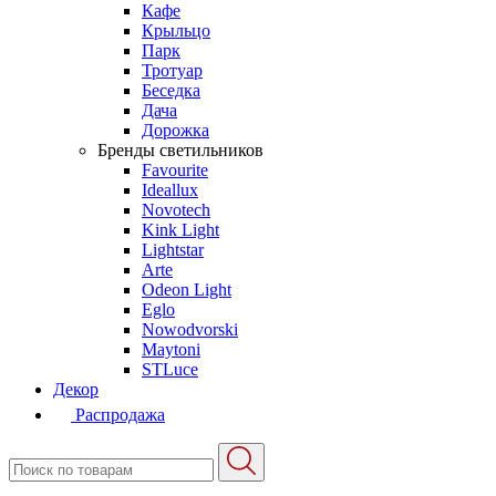
Кафе
Крыльцо
Парк
Тротуар
Беседка
Дача
Дорожка
Бренды светильников
Favourite
Ideallux
Novotech
Kink Light
Lightstar
Arte
Odeon Light
Eglo
Nowodvorski
Maytoni
STLuce
Декор
Распродажа