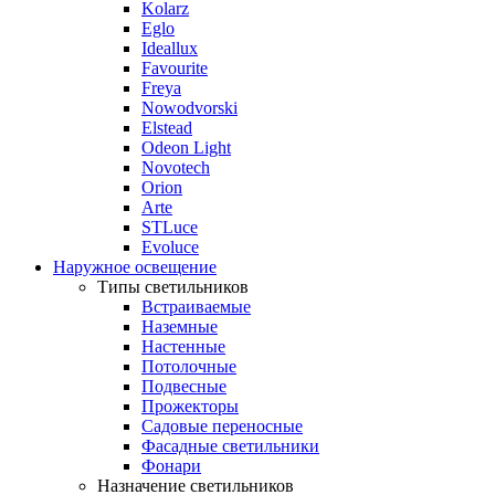
Kolarz
Eglo
Ideallux
Favourite
Freya
Nowodvorski
Elstead
Odeon Light
Novotech
Orion
Arte
STLuce
Evoluce
Наружное освещение
Типы светильников
Встраиваемые
Наземные
Настенные
Потолочные
Подвесные
Прожекторы
Садовые переносные
Фасадные светильники
Фонари
Назначение светильников