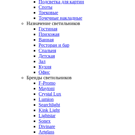
Подсветка для картин
Споты
Трековые
Точечные накладные
Назначение светильников
Гостиная
Прихожая
Ванная
Ресторан и бар
Спальня
Детская
Зал
Кухня
Офис
Бренды светильников
F-Promo
Maytoni
Crystal Lux
Lumion
Searchlight
Kink Light
Lightstar
Sonex
Divinare
Artglass