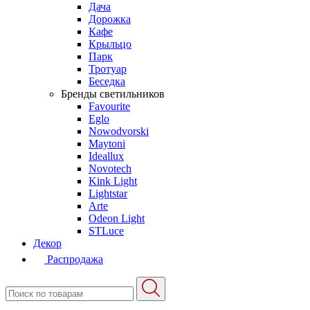
Дача
Дорожка
Кафе
Крыльцо
Парк
Тротуар
Беседка
Бренды светильников
Favourite
Eglo
Nowodvorski
Maytoni
Ideallux
Novotech
Kink Light
Lightstar
Arte
Odeon Light
STLuce
Декор
Распродажа