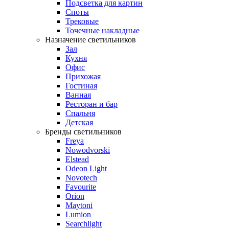
Подсветка для картин
Споты
Трековые
Точечные накладные
Назначение светильников
Зал
Кухня
Офис
Прихожая
Гостиная
Ванная
Ресторан и бар
Спальня
Детская
Бренды светильников
Freya
Nowodvorski
Elstead
Odeon Light
Novotech
Favourite
Orion
Maytoni
Lumion
Searchlight