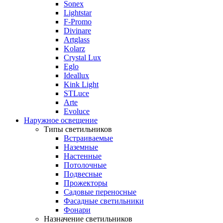
Sonex
Lightstar
F-Promo
Divinare
Artglass
Kolarz
Crystal Lux
Eglo
Ideallux
Kink Light
STLuce
Arte
Evoluce
Наружное освещение
Типы светильников
Встраиваемые
Наземные
Настенные
Потолочные
Подвесные
Прожекторы
Садовые переносные
Фасадные светильники
Фонари
Назначение светильников