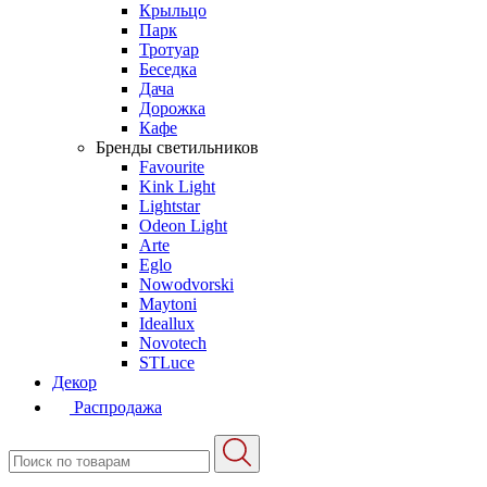
Крыльцо
Парк
Тротуар
Беседка
Дача
Дорожка
Кафе
Бренды светильников
Favourite
Kink Light
Lightstar
Odeon Light
Arte
Eglo
Nowodvorski
Maytoni
Ideallux
Novotech
STLuce
Декор
Распродажа