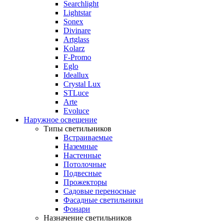
Searchlight
Lightstar
Sonex
Divinare
Artglass
Kolarz
F-Promo
Eglo
Ideallux
Crystal Lux
STLuce
Arte
Evoluce
Наружное освещение
Типы светильников
Встраиваемые
Наземные
Настенные
Потолочные
Подвесные
Прожекторы
Садовые переносные
Фасадные светильники
Фонари
Назначение светильников