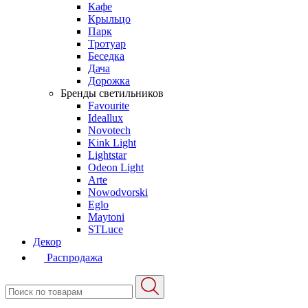
Кафе
Крыльцо
Парк
Тротуар
Беседка
Дача
Дорожка
Бренды светильников
Favourite
Ideallux
Novotech
Kink Light
Lightstar
Odeon Light
Arte
Nowodvorski
Eglo
Maytoni
STLuce
Декор
Распродажа