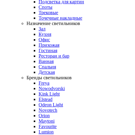
Подсветка для картин
Споты
Трековые
Точечные накладные
Назначение светильников
Зал
Кухня
Офис
Прихожая
Гостиная
Ресторан и бар
Ванная
Спальня
Детская
Бренды светильников
Freya
Nowodvorski
Kink Light
Elstead
Odeon Light
Novotech
Orion
Maytoni
Favourite
Lumion