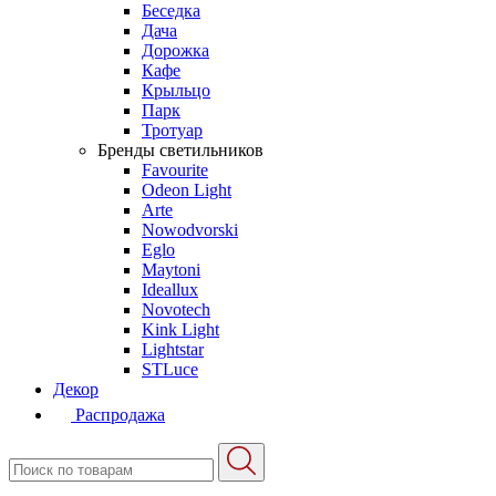
Беседка
Дача
Дорожка
Кафе
Крыльцо
Парк
Тротуар
Бренды светильников
Favourite
Odeon Light
Arte
Nowodvorski
Eglo
Maytoni
Ideallux
Novotech
Kink Light
Lightstar
STLuce
Декор
Распродажа