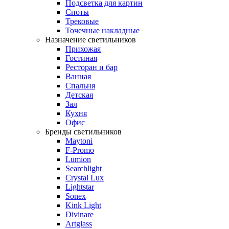
Подсветка для картин
Споты
Трековые
Точечные накладные
Назначение светильников
Прихожая
Гостиная
Ресторан и бар
Ванная
Спальня
Детская
Зал
Кухня
Офис
Бренды светильников
Maytoni
F-Promo
Lumion
Searchlight
Crystal Lux
Lightstar
Sonex
Kink Light
Divinare
Artglass