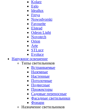
Kolarz
Eglo
Ideallux
Freya
Nowodvorski
Favourite
Elstead
Odeon Light
Novotech
Orion
Arte
STLuce
Evoluce
Наружное освещение
Типы светильников
Встраиваемые
Наземные
Настенные
Потолочные
Подвесные
Прожекторы
Садовые переносные
Фасадные светильники
Фонари
Назначение светильников