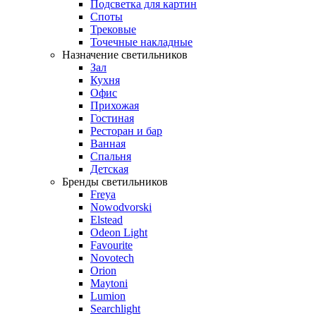
Подсветка для картин
Споты
Трековые
Точечные накладные
Назначение светильников
Зал
Кухня
Офис
Прихожая
Гостиная
Ресторан и бар
Ванная
Спальня
Детская
Бренды светильников
Freya
Nowodvorski
Elstead
Odeon Light
Favourite
Novotech
Orion
Maytoni
Lumion
Searchlight