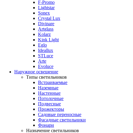
F-Promo
Lightstar
Sonex
Crystal Lux
Divinare
Artglass
Kolarz
Kink Light
Eglo
Ideallux
STLuce
Arte
Evoluce
Наружное освещение
Типы светильников
Встраиваемые
Наземные
Настенные
Потолочные
Подвесные
Прожекторы
Садовые переносные
Фасадные светильники
Фонари
Назначение светильников