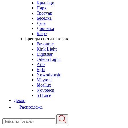
Крыльцо
Парк
Тротуар
Беседка
Дача
Дорожка
Кафе
Бренды светильников
Favourite
Kink Light
Lightstar
Odeon Light
Arte
Eglo
Nowodvorski
Maytoni
Ideallux
Novotech
STLuce
Декор
Распродажа