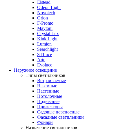
Elstead
Odeon Light
Novotech
Orion
F-Promo
Maytoni
Crystal Lux
Kink Light
Lumion
Searchlight
STLuce
Arte
Evoluce
Наружное освещение
Типы светильников
Встраиваемые
Наземные
Настенные
Потолочные
Подвесные
Прожекторы
Садовые переносные
Фасадные светильники
Фонари
Назначение светильников