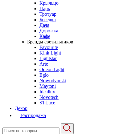
Крыльцо
Парк
Тротуар
Беседка
Дача
Дорожка
Кафе
Бренды светильников
Favourite
Kink Light
Lightstar
Arte
Odeon Light
Eglo
Nowodvorski
Maytoni
Ideallux
Novotech
STLuce
Декор
Распродажа