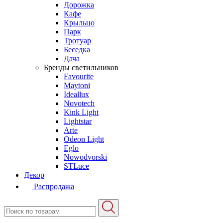
Дорожка
Кафе
Крыльцо
Парк
Тротуар
Беседка
Дача
Бренды светильников
Favourite
Maytoni
Ideallux
Novotech
Kink Light
Lightstar
Arte
Odeon Light
Eglo
Nowodvorski
STLuce
Декор
Распродажа