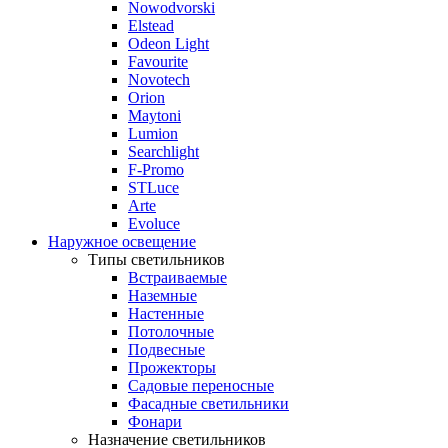
Nowodvorski
Elstead
Odeon Light
Favourite
Novotech
Orion
Maytoni
Lumion
Searchlight
F-Promo
STLuce
Arte
Evoluce
Наружное освещение
Типы светильников
Встраиваемые
Наземные
Настенные
Потолочные
Подвесные
Прожекторы
Садовые переносные
Фасадные светильники
Фонари
Назначение светильников