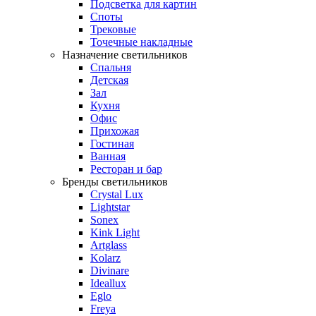
Подсветка для картин
Споты
Трековые
Точечные накладные
Назначение светильников
Спальня
Детская
Зал
Кухня
Офис
Прихожая
Гостиная
Ванная
Ресторан и бар
Бренды светильников
Crystal Lux
Lightstar
Sonex
Kink Light
Artglass
Kolarz
Divinare
Ideallux
Eglo
Freya