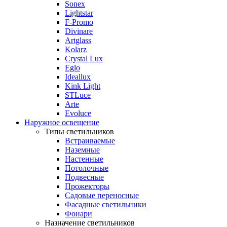
Sonex
Lightstar
F-Promo
Divinare
Artglass
Kolarz
Crystal Lux
Eglo
Ideallux
Kink Light
STLuce
Arte
Evoluce
Наружное освещение
Типы светильников
Встраиваемые
Наземные
Настенные
Потолочные
Подвесные
Прожекторы
Садовые переносные
Фасадные светильники
Фонари
Назначение светильников