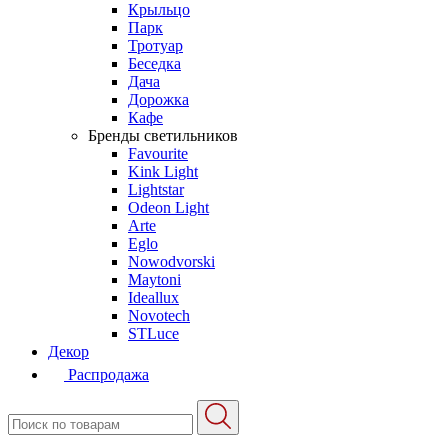
Крыльцо
Парк
Тротуар
Беседка
Дача
Дорожка
Кафе
Бренды светильников
Favourite
Kink Light
Lightstar
Odeon Light
Arte
Eglo
Nowodvorski
Maytoni
Ideallux
Novotech
STLuce
Декор
Распродажа