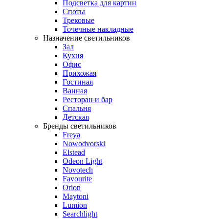
Подсветка для картин
Споты
Трековые
Точечные накладные
Назначение светильников
Зал
Кухня
Офис
Прихожая
Гостиная
Ванная
Ресторан и бар
Спальня
Детская
Бренды светильников
Freya
Nowodvorski
Elstead
Odeon Light
Novotech
Favourite
Orion
Maytoni
Lumion
Searchlight