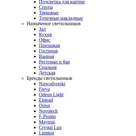
Подсветка для картин
Споты
Трековые
Точечные накладные
Назначение светильников
Зал
Кухня
Офис
Прихожая
Гостиная
Ванная
Ресторан и бар
Спальня
Детская
Бренды светильников
Nowodvorski
Freya
Odeon Light
Elstead
Orion
Novotech
F-Promo
Maytoni
Crystal Lux
Lumion