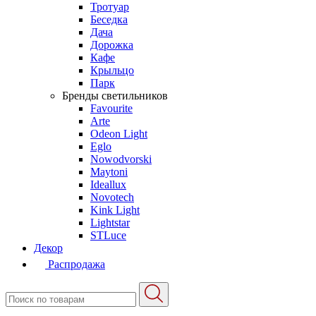
Тротуар
Беседка
Дача
Дорожка
Кафе
Крыльцо
Парк
Бренды светильников
Favourite
Arte
Odeon Light
Eglo
Nowodvorski
Maytoni
Ideallux
Novotech
Kink Light
Lightstar
STLuce
Декор
Распродажа