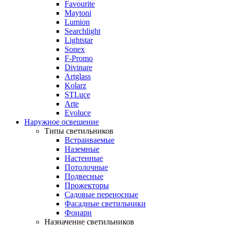
Favourite
Maytoni
Lumion
Searchlight
Lightstar
Sonex
F-Promo
Divinare
Artglass
Kolarz
STLuce
Arte
Evoluce
Наружное освещение
Типы светильников
Встраиваемые
Наземные
Настенные
Потолочные
Подвесные
Прожекторы
Садовые переносные
Фасадные светильники
Фонари
Назначение светильников