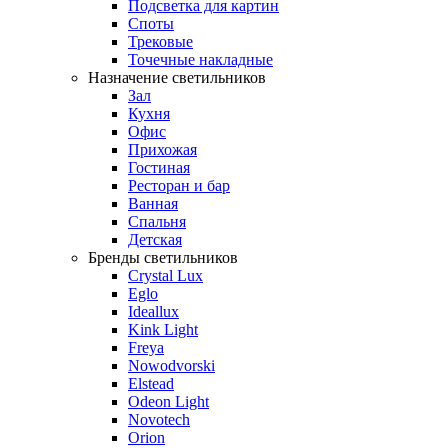
Подсветка для картин
Споты
Трековые
Точечные накладные
Назначение светильников
Зал
Кухня
Офис
Прихожая
Гостиная
Ресторан и бар
Ванная
Спальня
Детская
Бренды светильников
Crystal Lux
Eglo
Ideallux
Kink Light
Freya
Nowodvorski
Elstead
Odeon Light
Novotech
Orion