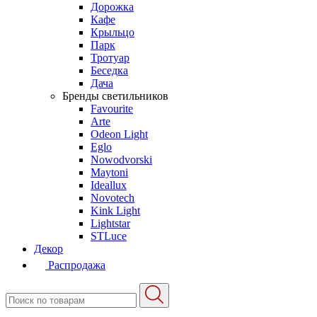
Дорожка
Кафе
Крыльцо
Парк
Тротуар
Беседка
Дача
Бренды светильников
Favourite
Arte
Odeon Light
Eglo
Nowodvorski
Maytoni
Ideallux
Novotech
Kink Light
Lightstar
STLuce
Декор
Распродажа