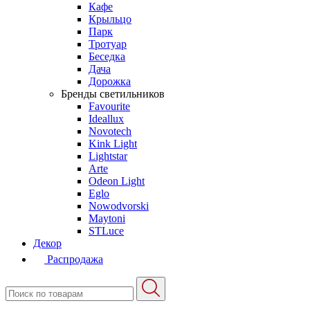
Кафе
Крыльцо
Парк
Тротуар
Беседка
Дача
Дорожка
Бренды светильников
Favourite
Ideallux
Novotech
Kink Light
Lightstar
Arte
Odeon Light
Eglo
Nowodvorski
Maytoni
STLuce
Декор
Распродажа