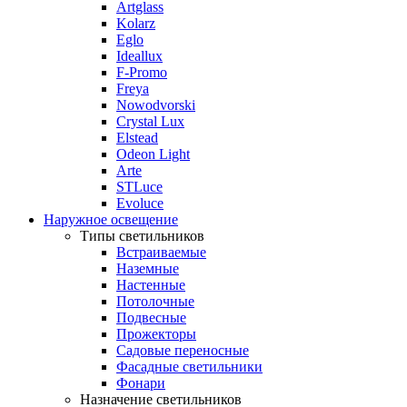
Artglass
Kolarz
Eglo
Ideallux
F-Promo
Freya
Nowodvorski
Crystal Lux
Elstead
Odeon Light
Arte
STLuce
Evoluce
Наружное освещение
Типы светильников
Встраиваемые
Наземные
Настенные
Потолочные
Подвесные
Прожекторы
Садовые переносные
Фасадные светильники
Фонари
Назначение светильников