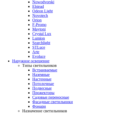
Nowodvorski
Elstead
Odeon Light
Novotech
Orion
F-Promo
Maytoni
Crystal Lux
Lumion
Searchlight
STLuce
Arte
Evoluce
Наружное освещение
Типы светильников
Встраиваемые
Наземные
Настенные
Потолочные
Подвесные
Прожекторы
Садовые переносные
Фасадные светильники
Фонари
Назначение светильников