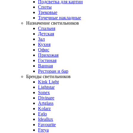
Подсветка для картин
Споты
Трековые
Точечные накладные
Назначение светильников
Спальня
Детская
Зал
Кухня
Офис
Прихожая
Гостиная
Ванная
Ресторан и бар
Бренды светильников
Kink Light
Lightstar
Sonex
Divinare
Artglass
Kolarz
Eglo
Ideallux
Favourite
Freya