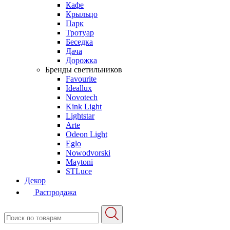
Кафе
Крыльцо
Парк
Тротуар
Беседка
Дача
Дорожка
Бренды светильников
Favourite
Ideallux
Novotech
Kink Light
Lightstar
Arte
Odeon Light
Eglo
Nowodvorski
Maytoni
STLuce
Декор
Распродажа