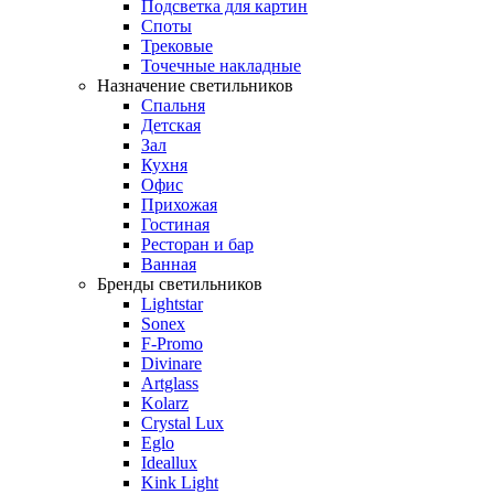
Подсветка для картин
Споты
Трековые
Точечные накладные
Назначение светильников
Спальня
Детская
Зал
Кухня
Офис
Прихожая
Гостиная
Ресторан и бар
Ванная
Бренды светильников
Lightstar
Sonex
F-Promo
Divinare
Artglass
Kolarz
Crystal Lux
Eglo
Ideallux
Kink Light