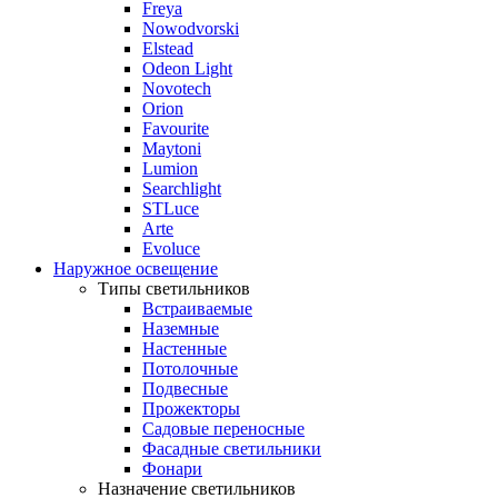
Freya
Nowodvorski
Elstead
Odeon Light
Novotech
Orion
Favourite
Maytoni
Lumion
Searchlight
STLuce
Arte
Evoluce
Наружное освещение
Типы светильников
Встраиваемые
Наземные
Настенные
Потолочные
Подвесные
Прожекторы
Садовые переносные
Фасадные светильники
Фонари
Назначение светильников