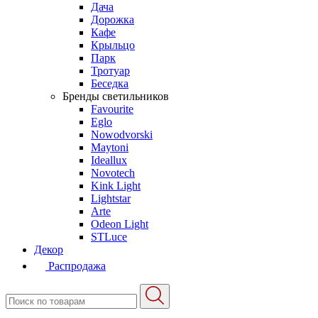
Дача
Дорожка
Кафе
Крыльцо
Парк
Тротуар
Беседка
Бренды светильников
Favourite
Eglo
Nowodvorski
Maytoni
Ideallux
Novotech
Kink Light
Lightstar
Arte
Odeon Light
STLuce
Декор
Распродажа