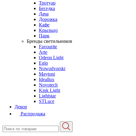
Тротуар
Беседка
Дача
Дорожка
Кафе
Крыльцо
Парк
Бренды светильников
Favourite
Arte
Odeon Light
Eglo
Nowodvorski
Maytoni
Ideallux
Novotech
Kink Light
Lightstar
STLuce
Декор
Распродажа