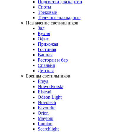
Подсветка для картин
Споты
Трековые
Точечные накладные
Назначение светильников
Зал
Кухня
Офис
Прихожая
Гостиная
Ванная
Ресторан и бар
Спальня
Детская
Бренды светильников
Freya
Nowodvorski
Elstead
Odeon Light
Novotech
Favourite
Orion
Maytoni
Lumion
Searchlight