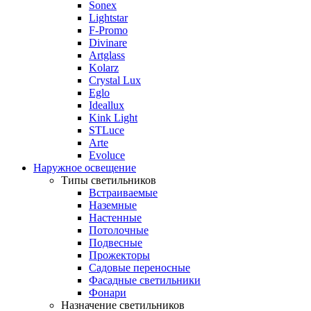
Sonex
Lightstar
F-Promo
Divinare
Artglass
Kolarz
Crystal Lux
Eglo
Ideallux
Kink Light
STLuce
Arte
Evoluce
Наружное освещение
Типы светильников
Встраиваемые
Наземные
Настенные
Потолочные
Подвесные
Прожекторы
Садовые переносные
Фасадные светильники
Фонари
Назначение светильников