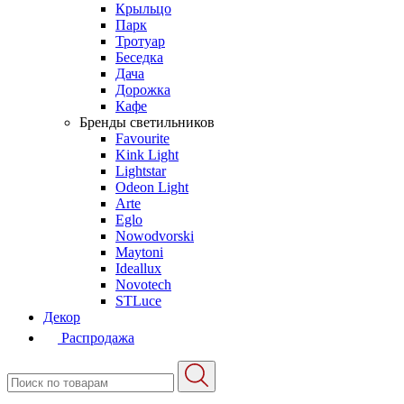
Крыльцо
Парк
Тротуар
Беседка
Дача
Дорожка
Кафе
Бренды светильников
Favourite
Kink Light
Lightstar
Odeon Light
Arte
Eglo
Nowodvorski
Maytoni
Ideallux
Novotech
STLuce
Декор
Распродажа