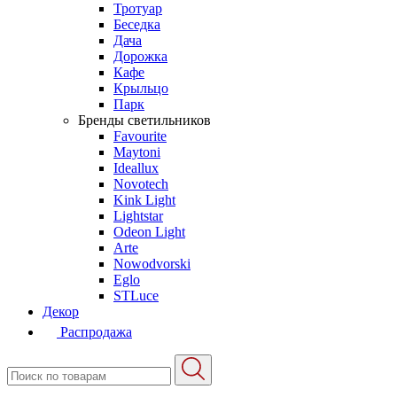
Тротуар
Беседка
Дача
Дорожка
Кафе
Крыльцо
Парк
Бренды светильников
Favourite
Maytoni
Ideallux
Novotech
Kink Light
Lightstar
Odeon Light
Arte
Nowodvorski
Eglo
STLuce
Декор
Распродажа