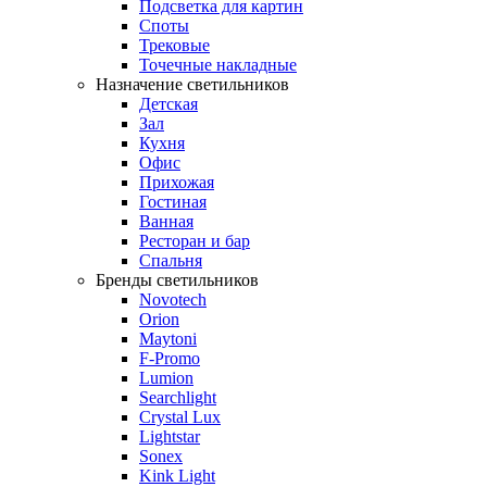
Подсветка для картин
Споты
Трековые
Точечные накладные
Назначение светильников
Детская
Зал
Кухня
Офис
Прихожая
Гостиная
Ванная
Ресторан и бар
Спальня
Бренды светильников
Novotech
Orion
Maytoni
F-Promo
Lumion
Searchlight
Crystal Lux
Lightstar
Sonex
Kink Light