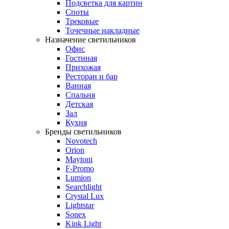
Подсветка для картин
Споты
Трековые
Точечные накладные
Назначение светильников
Офис
Гостиная
Прихожая
Ресторан и бар
Ванная
Спальня
Детская
Зал
Кухня
Бренды светильников
Novotech
Orion
Maytoni
F-Promo
Lumion
Searchlight
Crystal Lux
Lightstar
Sonex
Kink Light