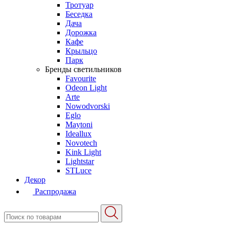
Тротуар
Беседка
Дача
Дорожка
Кафе
Крыльцо
Парк
Бренды светильников
Favourite
Odeon Light
Arte
Nowodvorski
Eglo
Maytoni
Ideallux
Novotech
Kink Light
Lightstar
STLuce
Декор
Распродажа