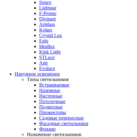
Sonex
Lightstar
F-Promo
Divinare
Artglass
Kolarz
Crystal Lux
Eglo
Ideallux
Kink Light
STLuce
Arte
Evoluce
Наружное освещение
Типы светильников
Встраиваемые
Наземные
Настенные
Потолочные
Подвесные
Прожекторы
Садовые переносные
Фасадные светильники
Фонари
Назначение светильников