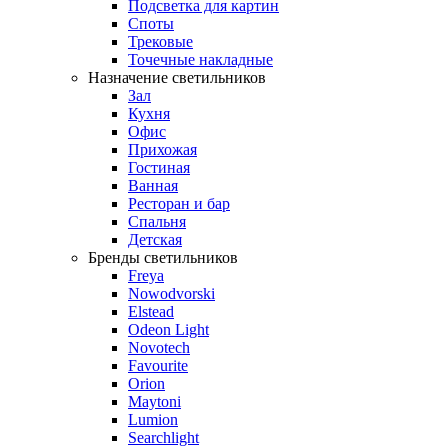
Подсветка для картин
Споты
Трековые
Точечные накладные
Назначение светильников
Зал
Кухня
Офис
Прихожая
Гостиная
Ванная
Ресторан и бар
Спальня
Детская
Бренды светильников
Freya
Nowodvorski
Elstead
Odeon Light
Novotech
Favourite
Orion
Maytoni
Lumion
Searchlight