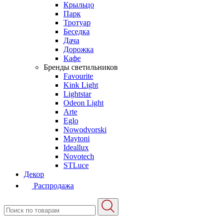
Крыльцо
Парк
Тротуар
Беседка
Дача
Дорожка
Кафе
Бренды светильников
Favourite
Kink Light
Lightstar
Odeon Light
Arte
Eglo
Nowodvorski
Maytoni
Ideallux
Novotech
STLuce
Декор
Распродажа