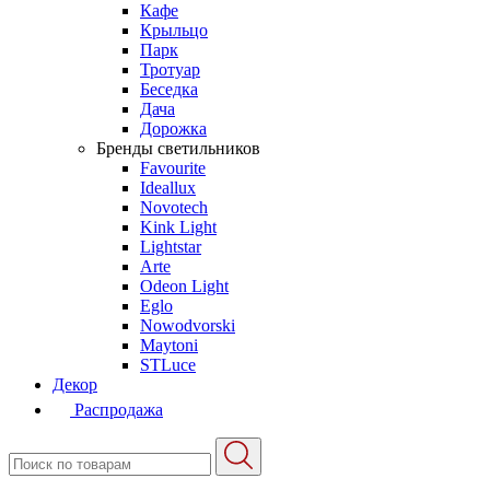
Кафе
Крыльцо
Парк
Тротуар
Беседка
Дача
Дорожка
Бренды светильников
Favourite
Ideallux
Novotech
Kink Light
Lightstar
Arte
Odeon Light
Eglo
Nowodvorski
Maytoni
STLuce
Декор
Распродажа