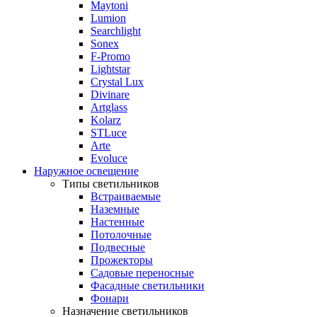
Maytoni
Lumion
Searchlight
Sonex
F-Promo
Lightstar
Crystal Lux
Divinare
Artglass
Kolarz
STLuce
Arte
Evoluce
Наружное освещение
Типы светильников
Встраиваемые
Наземные
Настенные
Потолочные
Подвесные
Прожекторы
Садовые переносные
Фасадные светильники
Фонари
Назначение светильников