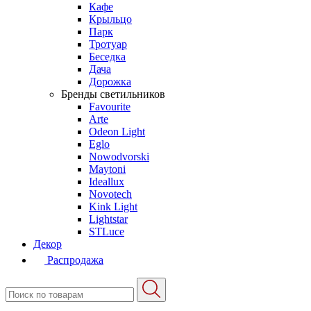
Кафе
Крыльцо
Парк
Тротуар
Беседка
Дача
Дорожка
Бренды светильников
Favourite
Arte
Odeon Light
Eglo
Nowodvorski
Maytoni
Ideallux
Novotech
Kink Light
Lightstar
STLuce
Декор
Распродажа