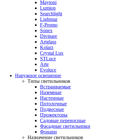
Maytoni
Lumion
Searchlight
Lightstar
F-Promo
Sonex
Divinare
Artglass
Kolarz
Crystal Lux
STLuce
Arte
Evoluce
Наружное освещение
Типы светильников
Встраиваемые
Наземные
Настенные
Потолочные
Подвесные
Прожекторы
Садовые переносные
Фасадные светильники
Фонари
Назначение светильников