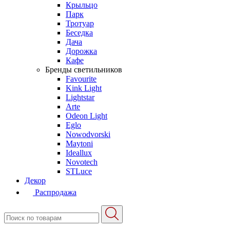
Крыльцо
Парк
Тротуар
Беседка
Дача
Дорожка
Кафе
Бренды светильников
Favourite
Kink Light
Lightstar
Arte
Odeon Light
Eglo
Nowodvorski
Maytoni
Ideallux
Novotech
STLuce
Декор
Распродажа