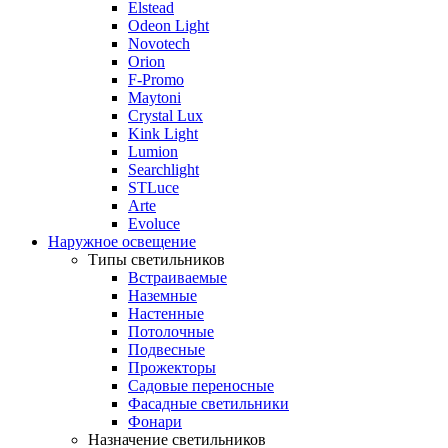
Elstead
Odeon Light
Novotech
Orion
F-Promo
Maytoni
Crystal Lux
Kink Light
Lumion
Searchlight
STLuce
Arte
Evoluce
Наружное освещение
Типы светильников
Встраиваемые
Наземные
Настенные
Потолочные
Подвесные
Прожекторы
Садовые переносные
Фасадные светильники
Фонари
Назначение светильников