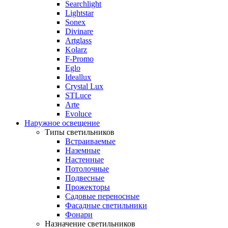
Searchlight
Lightstar
Sonex
Divinare
Artglass
Kolarz
F-Promo
Eglo
Ideallux
Crystal Lux
STLuce
Arte
Evoluce
Наружное освещение
Типы светильников
Встраиваемые
Наземные
Настенные
Потолочные
Подвесные
Прожекторы
Садовые переносные
Фасадные светильники
Фонари
Назначение светильников