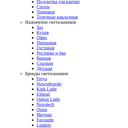
Подсветка для картин
Споты
Трековые
Точечные накладные
Назначение светильников
Зал
Кухня
Офис
Прихожая
Гостиная
Ресторан и бар
Ванная
Спальня
Детская
Бренды светильников
Freya
Nowodvorski
Kink Light
Elstead
Odeon Light
Novotech
Orion
Maytoni
Favourite
Lumion