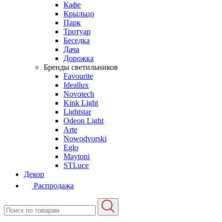
Кафе
Крыльцо
Парк
Тротуар
Беседка
Дача
Дорожка
Бренды светильников
Favourite
Ideallux
Novotech
Kink Light
Lightstar
Odeon Light
Arte
Nowodvorski
Eglo
Maytoni
STLuce
Декор
Распродажа