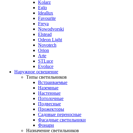
Kolarz
Eglo
Ideallux
Favourite
Freya
Nowodvorski
Elstead
Odeon Light
Novotech
Orion
Arte
STLuce
Evoluce
Наружное освещение
Типы светильников
Встраиваемые
Наземные
Настенные
Потолочные
Подвесные
Прожекторы
Садовые переносные
Фасадные светильники
Фонари
Назначение светильников