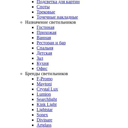
Подсветка для картин
Споты
Трековые
Точечные накладные
Назначение светильников
Гостиная
Прихожая
Ванная
Ресторан и бар
Спальня
Детская
Зал
Кухня
Офис
Бренды светильников
F-Promo
Maytoni
Crystal Lux
Lumion
Searchlight
Kink Light
Lightstar
Sonex
Divinare
Artglass