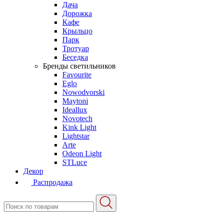
Дача
Дорожка
Кафе
Крыльцо
Парк
Тротуар
Беседка
Бренды светильников
Favourite
Eglo
Nowodvorski
Maytoni
Ideallux
Novotech
Kink Light
Lightstar
Arte
Odeon Light
STLuce
Декор
Распродажа