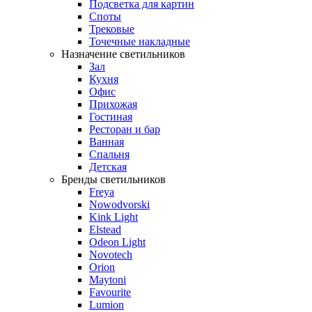
Подсветка для картин
Споты
Трековые
Точечные накладные
Назначение светильников
Зал
Кухня
Офис
Прихожая
Гостиная
Ресторан и бар
Ванная
Спальня
Детская
Бренды светильников
Freya
Nowodvorski
Kink Light
Elstead
Odeon Light
Novotech
Orion
Maytoni
Favourite
Lumion