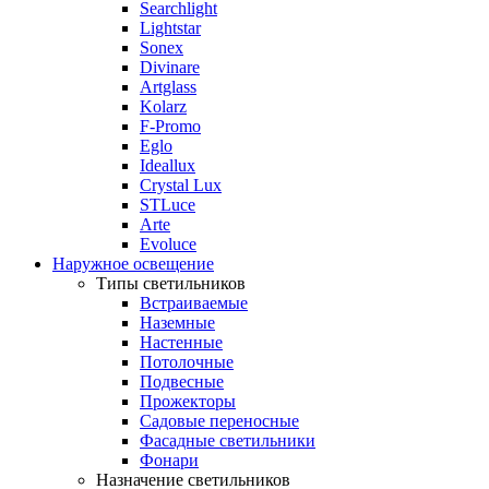
Searchlight
Lightstar
Sonex
Divinare
Artglass
Kolarz
F-Promo
Eglo
Ideallux
Crystal Lux
STLuce
Arte
Evoluce
Наружное освещение
Типы светильников
Встраиваемые
Наземные
Настенные
Потолочные
Подвесные
Прожекторы
Садовые переносные
Фасадные светильники
Фонари
Назначение светильников