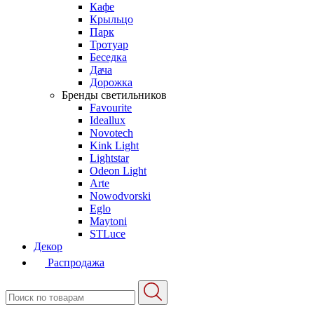
Кафе
Крыльцо
Парк
Тротуар
Беседка
Дача
Дорожка
Бренды светильников
Favourite
Ideallux
Novotech
Kink Light
Lightstar
Odeon Light
Arte
Nowodvorski
Eglo
Maytoni
STLuce
Декор
Распродажа