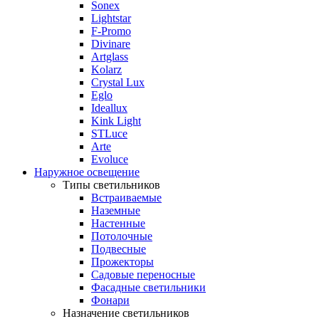
Sonex
Lightstar
F-Promo
Divinare
Artglass
Kolarz
Crystal Lux
Eglo
Ideallux
Kink Light
STLuce
Arte
Evoluce
Наружное освещение
Типы светильников
Встраиваемые
Наземные
Настенные
Потолочные
Подвесные
Прожекторы
Садовые переносные
Фасадные светильники
Фонари
Назначение светильников