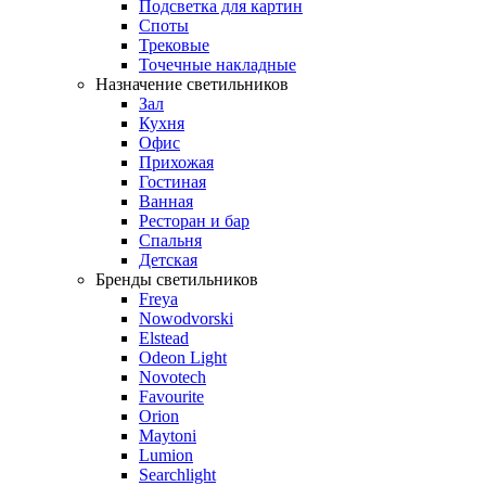
Подсветка для картин
Споты
Трековые
Точечные накладные
Назначение светильников
Зал
Кухня
Офис
Прихожая
Гостиная
Ванная
Ресторан и бар
Спальня
Детская
Бренды светильников
Freya
Nowodvorski
Elstead
Odeon Light
Novotech
Favourite
Orion
Maytoni
Lumion
Searchlight