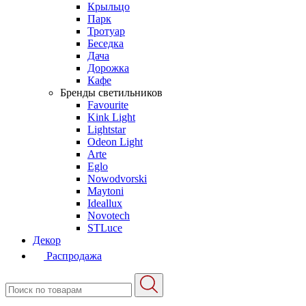
Крыльцо
Парк
Тротуар
Беседка
Дача
Дорожка
Кафе
Бренды светильников
Favourite
Kink Light
Lightstar
Odeon Light
Arte
Eglo
Nowodvorski
Maytoni
Ideallux
Novotech
STLuce
Декор
Распродажа