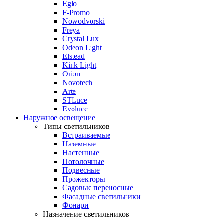
Eglo
F-Promo
Nowodvorski
Freya
Crystal Lux
Odeon Light
Elstead
Kink Light
Orion
Novotech
Arte
STLuce
Evoluce
Наружное освещение
Типы светильников
Встраиваемые
Наземные
Настенные
Потолочные
Подвесные
Прожекторы
Садовые переносные
Фасадные светильники
Фонари
Назначение светильников