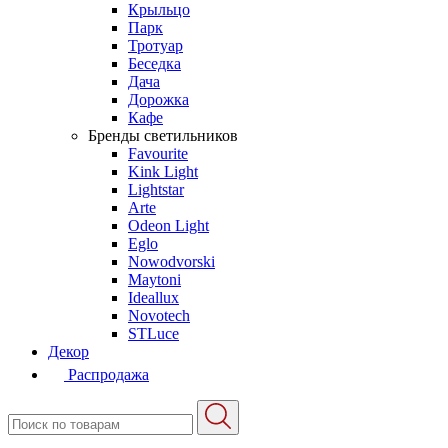
Крыльцо
Парк
Тротуар
Беседка
Дача
Дорожка
Кафе
Бренды светильников
Favourite
Kink Light
Lightstar
Arte
Odeon Light
Eglo
Nowodvorski
Maytoni
Ideallux
Novotech
STLuce
Декор
Распродажа