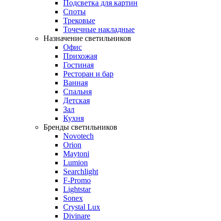
Подсветка для картин
Споты
Трековые
Точечные накладные
Назначение светильников
Офис
Прихожая
Гостиная
Ресторан и бар
Ванная
Спальня
Детская
Зал
Кухня
Бренды светильников
Novotech
Orion
Maytoni
Lumion
Searchlight
F-Promo
Lightstar
Sonex
Crystal Lux
Divinare