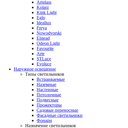
Artglass
Kolarz
Kink Light
Eglo
Ideallux
Freya
Nowodvorski
Elstead
Odeon Light
Favourite
Arte
STLuce
Evoluce
Наружное освещение
Типы светильников
Встраиваемые
Наземные
Настенные
Потолочные
Подвесные
Прожекторы
Садовые переносные
Фасадные светильники
Фонари
Назначение светильников