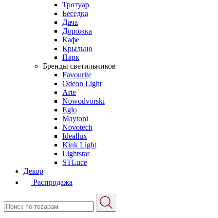
Тротуар
Беседка
Дача
Дорожка
Кафе
Крыльцо
Парк
Бренды светильников
Favourite
Odeon Light
Arte
Nowodvorski
Eglo
Maytoni
Novotech
Ideallux
Kink Light
Lightstar
STLuce
Декор
Распродажа