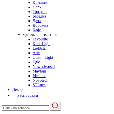
Крыльцо
Парк
Тротуар
Беседка
Дача
Дорожка
Кафе
Бренды светильников
Favourite
Kink Light
Lightstar
Arte
Odeon Light
Eglo
Nowodvorski
Maytoni
Ideallux
Novotech
STLuce
Декор
Распродажа