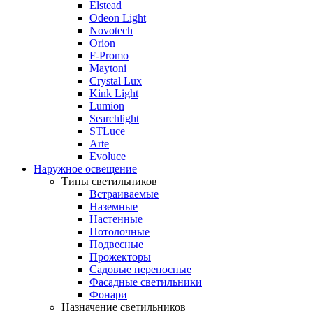
Elstead
Odeon Light
Novotech
Orion
F-Promo
Maytoni
Crystal Lux
Kink Light
Lumion
Searchlight
STLuce
Arte
Evoluce
Наружное освещение
Типы светильников
Встраиваемые
Наземные
Настенные
Потолочные
Подвесные
Прожекторы
Садовые переносные
Фасадные светильники
Фонари
Назначение светильников