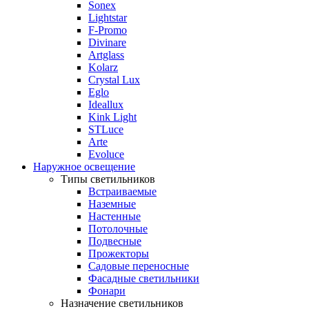
Sonex
Lightstar
F-Promo
Divinare
Artglass
Kolarz
Crystal Lux
Eglo
Ideallux
Kink Light
STLuce
Arte
Evoluce
Наружное освещение
Типы светильников
Встраиваемые
Наземные
Настенные
Потолочные
Подвесные
Прожекторы
Садовые переносные
Фасадные светильники
Фонари
Назначение светильников