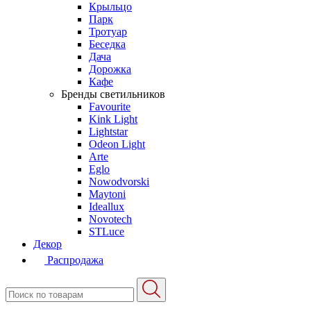
Крыльцо
Парк
Тротуар
Беседка
Дача
Дорожка
Кафе
Бренды светильников
Favourite
Kink Light
Lightstar
Odeon Light
Arte
Eglo
Nowodvorski
Maytoni
Ideallux
Novotech
STLuce
Декор
Распродажа