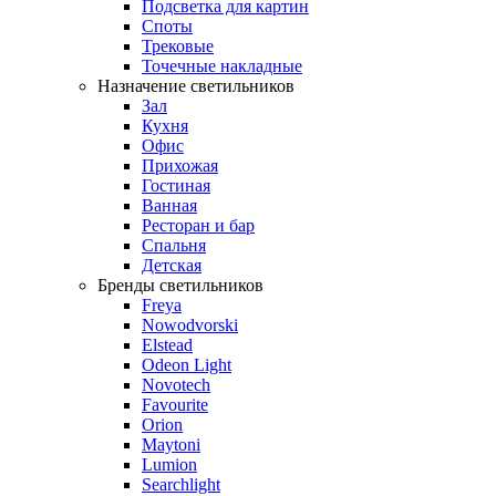
Подсветка для картин
Споты
Трековые
Точечные накладные
Назначение светильников
Зал
Кухня
Офис
Прихожая
Гостиная
Ванная
Ресторан и бар
Спальня
Детская
Бренды светильников
Freya
Nowodvorski
Elstead
Odeon Light
Novotech
Favourite
Orion
Maytoni
Lumion
Searchlight